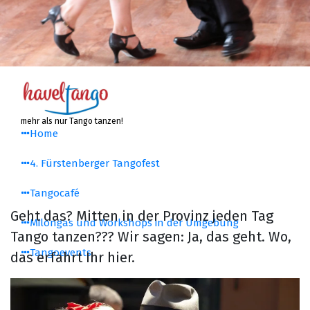
Zum
Inhalt
springen
mehr als nur Tango tanzen!
Home
4. Fürstenberger Tangofest
Tangocafé
Geht das? Mitten in der Provinz jeden Tag
Milongas und Workshops in der Umgebung
Tango tanzen??? Wir sagen: Ja, das geht. Wo,
Tangoevents
das erfahrt Ihr hier.
jeden Tag woanders tanzen?